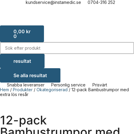
kundservice@instamedic.se
0704-316 252
0,00
kr
0
resultat
Se alla resultat
Snabba leveranser
Personlig service
Prisvärt
Hem
/
Produkter
/
Okategoriserad
/ 12-pack Bambustrumpor med
extra lös resår
12-pack
Bambustrumpor med