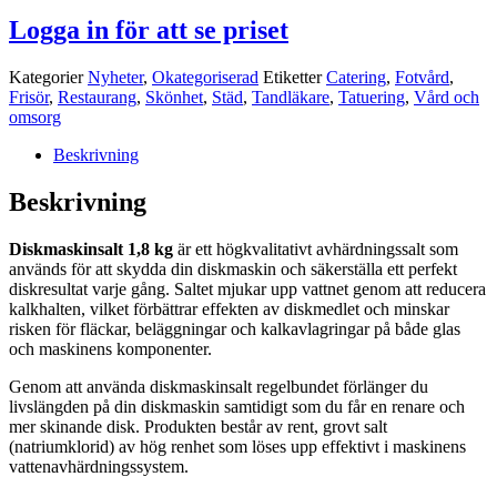
Logga in för att se priset
Kategorier
Nyheter
,
Okategoriserad
Etiketter
Catering
,
Fotvård
,
Frisör
,
Restaurang
,
Skönhet
,
Städ
,
Tandläkare
,
Tatuering
,
Vård och
omsorg
Beskrivning
Beskrivning
Diskmaskinsalt 1,8 kg
är ett högkvalitativt avhärdningssalt som
används för att skydda din diskmaskin och säkerställa ett perfekt
diskresultat varje gång. Saltet mjukar upp vattnet genom att reducera
kalkhalten, vilket förbättrar effekten av diskmedlet och minskar
risken för fläckar, beläggningar och kalkavlagringar på både glas
och maskinens komponenter.
Genom att använda diskmaskinsalt regelbundet förlänger du
livslängden på din diskmaskin samtidigt som du får en renare och
mer skinande disk. Produkten består av rent, grovt salt
(natriumklorid) av hög renhet som löses upp effektivt i maskinens
vattenavhärdningssystem.