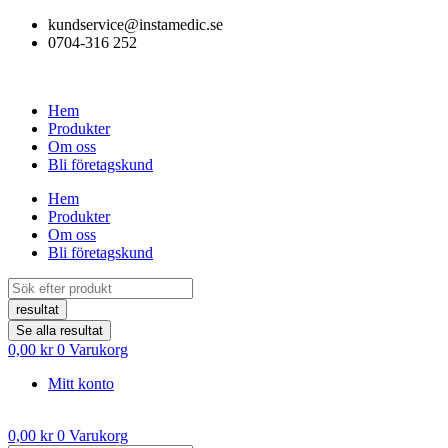
Hoppa
kundservice@instamedic.se
till
0704-316 252
innehåll
Hem
Produkter
Om oss
Bli företagskund
Hem
Produkter
Om oss
Bli företagskund
Search
...
resultat
Se alla resultat
0,00
kr
0
Varukorg
Mitt konto
0,00
kr
0
Varukorg