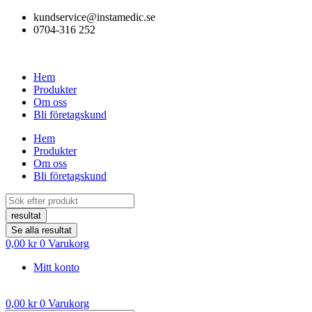
Hoppa
kundservice@instamedic.se
till
0704-316 252
innehåll
Hem
Produkter
Om oss
Bli företagskund
Hem
Produkter
Om oss
Bli företagskund
Search
...
resultat
Se alla resultat
0,00
kr
0
Varukorg
Mitt konto
0,00
kr
0
Varukorg