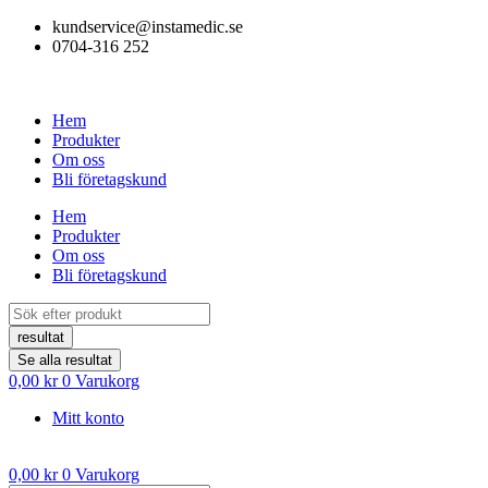
Hoppa
kundservice@instamedic.se
till
0704-316 252
innehåll
Hem
Produkter
Om oss
Bli företagskund
Hem
Produkter
Om oss
Bli företagskund
Search
...
resultat
Se alla resultat
0,00
kr
0
Varukorg
Mitt konto
0,00
kr
0
Varukorg