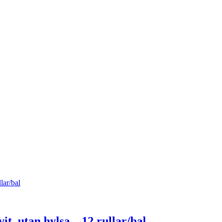
it, utan hylsa – 12 rullar/bal