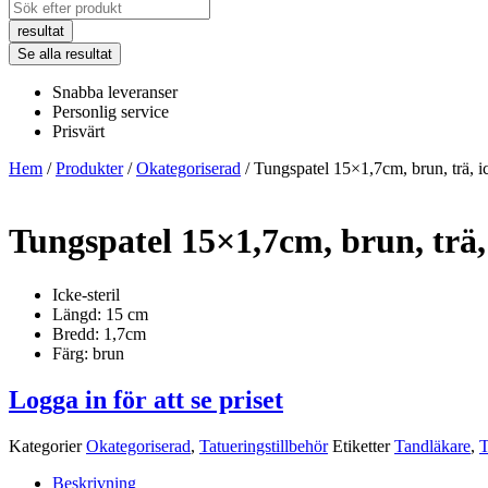
Search
...
resultat
Se alla resultat
Snabba leveranser
Personlig service
Prisvärt
Hem
/
Produkter
/
Okategoriserad
/ Tungspatel 15×1,7cm, brun, trä, ic
Tungspatel 15×1,7cm, brun, trä, i
Icke-steril
Längd: 15 cm
Bredd: 1,7cm
Färg: brun
Logga in för att se priset
Kategorier
Okategoriserad
,
Tatueringstillbehör
Etiketter
Tandläkare
,
T
Beskrivning