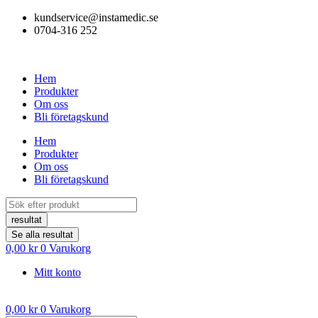
Hoppa
kundservice@instamedic.se
till
0704-316 252
innehåll
Hem
Produkter
Om oss
Bli företagskund
Hem
Produkter
Om oss
Bli företagskund
Search
...
resultat
Se alla resultat
0,00
kr
0
Varukorg
Mitt konto
0,00
kr
0
Varukorg