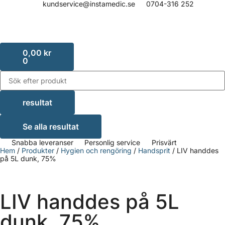
kundservice@instamedic.se
0704-316 252
0,00
kr
0
resultat
Se alla resultat
Snabba leveranser
Personlig service
Prisvärt
Hem
/
Produkter
/
Hygien och rengöring
/
Handsprit
/ LIV handdes
på 5L dunk, 75%
LIV handdes på 5L
dunk, 75%