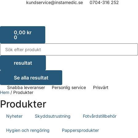
kundservice@instamedic.se
0704-316 252
0,00
kr
0
resultat
Se alla resultat
Snabba leveranser
Personlig service
Prisvärt
Hem
/ Produkter
Produkter
Nyheter
Skyddsutrustning
Fotvårdstillbehör
Hygien och rengöring
Pappersprodukter