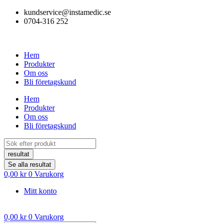
Hoppa
kundservice@instamedic.se
till
0704-316 252
innehåll
Hem
Produkter
Om oss
Bli företagskund
Hem
Produkter
Om oss
Bli företagskund
Search
...
resultat
Se alla resultat
0,00
kr
0
Varukorg
Mitt konto
0,00
kr
0
Varukorg