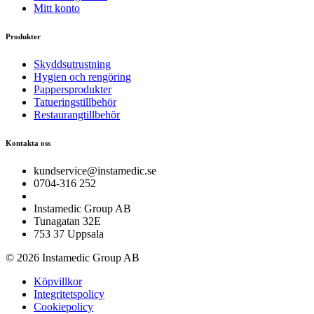
Mitt konto
Produkter
Skyddsutrustning
Hygien och rengöring
Pappersprodukter
Tatueringstillbehör
Restaurangtillbehör
Kontakta oss
kundservice@instamedic.se
0704-316 252
Instamedic Group AB
Tunagatan 32E
753 37 Uppsala
© 2026 Instamedic Group AB
Köpvillkor
Integritetspolicy
Cookiepolicy