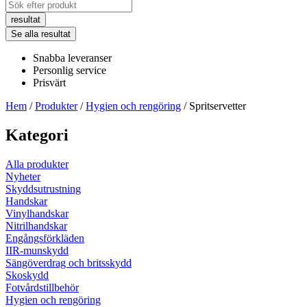
Search
...
resultat
Se alla resultat
Snabba leveranser
Personlig service
Prisvärt
Hem
/
Produkter
/
Hygien och rengöring
/ Spritservetter
Kategori
Alla produkter
Nyheter
Skyddsutrustning
Handskar
Vinylhandskar
Nitrilhandskar
Engångsförkläden
IIR-munskydd
Sängöverdrag och britsskydd
Skoskydd
Fotvårdstillbehör
Hygien och rengöring