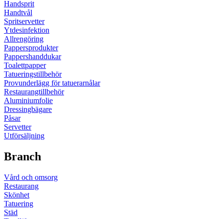
Handsprit
Handtvål
Spritservetter
Ytdesinfektion
Allrengöring
Pappersprodukter
Pappershanddukar
Toalettpapper
Tatueringstillbehör
Provunderlägg för tatuerarnålar
Restaurangtillbehör
Aluminiumfolie
Dressingbägare
Påsar
Servetter
Utförsäljning
Branch
Vård och omsorg
Restaurang
Skönhet
Tatuering
Städ