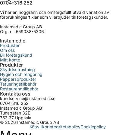
0704-316 252
Vi har en noggrann och omsorgsfullt utvald variation av
förbrukningsartiklar som vi erbjuder till företagskunder.
Instamedic Group AB
Org. nr. 559088-5306
Instamedic
Produkter
Om oss
Bli företagskund
Mitt konto
Produkter
Skyddsutrustning
Hygien och rengöring
Pappersprodukter
Tatueringstillbehör
Restaurangtillbehör
Kontakta oss
kundservice@instamedic.se
0704-316 252
Instamedic Group AB
Tunagatan 32E
753 37 Uppsala
© 2026 Instamedic Group AB
Köpvillkor
Integritetspolicy
Cookiepolicy