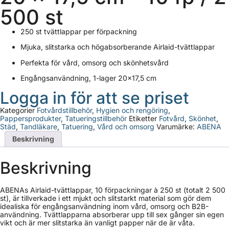
500 st
250 st tvättlappar per förpackning
Mjuka, slitstarka och högabsorberande Airlaid-tvättlappar
Perfekta för vård, omsorg och skönhetsvård
Engångsanvändning, 1-lager 20×17,5 cm
Logga in för att se priset
Kategorier
Fotvårdstillbehör
,
Hygien och rengöring
,
Pappersprodukter
,
Tatueringstillbehör
Etiketter
Fotvård
,
Skönhet
,
Städ
,
Tandläkare
,
Tatuering
,
Vård och omsorg
Varumärke:
ABENA
Beskrivning
Beskrivning
ABENAs Airlaid-tvättlappar, 10 förpackningar à 250 st (totalt 2 500
st), är tillverkade i ett mjukt och slitstarkt material som gör dem
idealiska för engångsanvändning inom vård, omsorg och B2B-
användning. Tvättlapparna absorberar upp till sex gånger sin egen
vikt och är mer slitstarka än vanligt papper när de är våta.