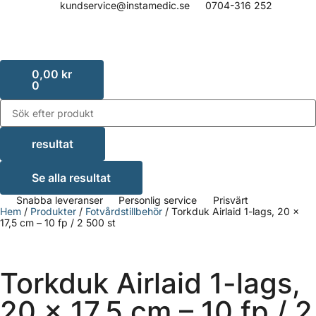
kundservice@instamedic.se
0704-316 252
0,00
kr
0
resultat
Se alla resultat
Snabba leveranser
Personlig service
Prisvärt
Hem
/
Produkter
/
Fotvårdstillbehör
/ Torkduk Airlaid 1-lags, 20 x
17,5 cm – 10 fp / 2 500 st
Hel kartong
Torkduk Airlaid 1-lags,
20 x 17,5 cm – 10 fp / 2