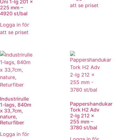
Uni 1-lg 201 x
att se priset
225 mm –
4920 st/bal
Logga in för
att se priset
Industrirulle
Pappershandukar
1-lags, 840m
Tork H2 Adv
x 33,7cm,
2-lg 212 x
nature,
255 mm –
Returfiber
3780 st/bal
Logga in för
Logga in för