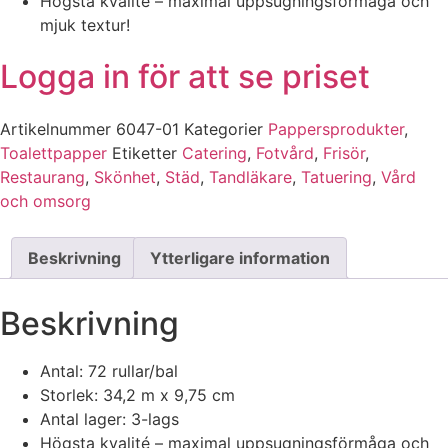
Högsta kvalité – maximal uppsugningsförmåga och
mjuk textur!
Logga in för att se priset
Artikelnummer
6047-01
Kategorier
Pappersprodukter
,
Toalettpapper
Etiketter
Catering
,
Fotvård
,
Frisör
,
Restaurang
,
Skönhet
,
Städ
,
Tandläkare
,
Tatuering
,
Vård
och omsorg
Beskrivning
Ytterligare information
Beskrivning
Antal: 72 rullar/bal
Storlek: 34,2 m x 9,75 cm
Antal lager: 3-lags
Högsta kvalité – maximal uppsugningsförmåga och