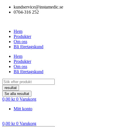
Hoppa
kundservice@instamedic.se
till
0704-316 252
innehåll
Hem
Produkter
Om oss
Bli företagskund
Hem
Produkter
Om oss
Bli företagskund
Search
...
resultat
Se alla resultat
0,00
kr
0
Varukorg
Mitt konto
0,00
kr
0
Varukorg