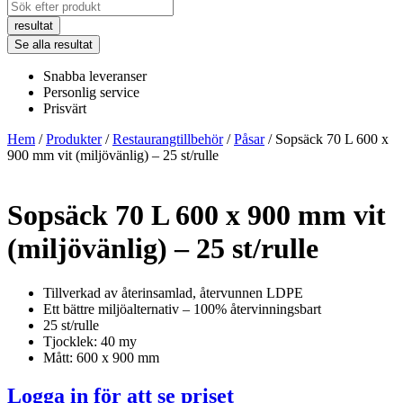
Search
...
resultat
Se alla resultat
Snabba leveranser
Personlig service
Prisvärt
Hem
/
Produkter
/
Restaurangtillbehör
/
Påsar
/ Sopsäck 70 L 600 x
900 mm vit (miljövänlig) – 25 st/rulle
Sopsäck 70 L 600 x 900 mm vit
(miljövänlig) – 25 st/rulle
Tillverkad av återinsamlad, återvunnen LDPE
Ett bättre miljöalternativ – 100% återvinningsbart
25 st/rulle
Tjocklek: 40 my
Mått: 600 x 900 mm
Logga in för att se priset