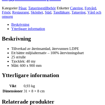
Kategorier
Påsar
,
Tatueringstillbehör
Etiketter
Catering
,
Fotvård
,
Frisör
,
Restaurang
,
Skönhet
,
Städ
,
Tandläkare
,
Tatuering
,
Vård och
omsorg
Beskrivning
Ytterligare information
Beskrivning
Tillverkad av återinsamlad, återvunnen LDPE
Ett bättre miljöalternativ – 100% återvinningsbart
25 st/rulle
Tjocklek: 40 my
Mått: 600 x 900 mm
Ytterligare information
Vikt
0,93 kg
Dimensioner
31 × 8 × 8 cm
Relaterade produkter