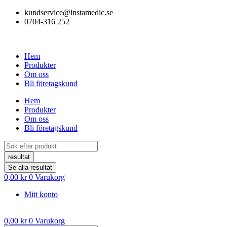
Hoppa
kundservice@instamedic.se
till
0704-316 252
innehåll
Hem
Produkter
Om oss
Bli företagskund
Hem
Produkter
Om oss
Bli företagskund
Search
...
resultat
Se alla resultat
0,00
kr
0
Varukorg
Mitt konto
0,00
kr
0
Varukorg