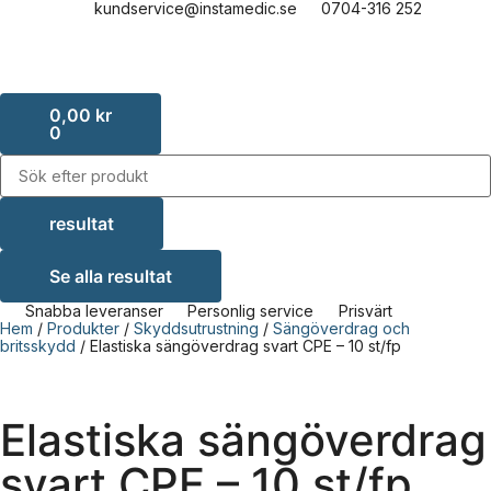
kundservice@instamedic.se
0704-316 252
0,00
kr
0
resultat
Se alla resultat
Snabba leveranser
Personlig service
Prisvärt
Hem
/
Produkter
/
Skyddsutrustning
/
Sängöverdrag och
britsskydd
/ Elastiska sängöverdrag svart CPE – 10 st/fp
Elastiska sängöverdrag
svart CPE – 10 st/fp