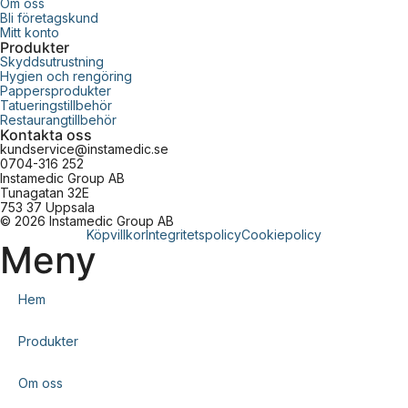
Om oss
Bli företagskund
Mitt konto
Produkter
Skyddsutrustning
Hygien och rengöring
Pappersprodukter
Tatueringstillbehör
Restaurangtillbehör
Kontakta oss
kundservice@instamedic.se
0704-316 252
Instamedic Group AB
Tunagatan 32E
753 37 Uppsala
© 2026 Instamedic Group AB
Köpvillkor
Integritetspolicy
Cookiepolicy
Meny
Hem
Produkter
Om oss