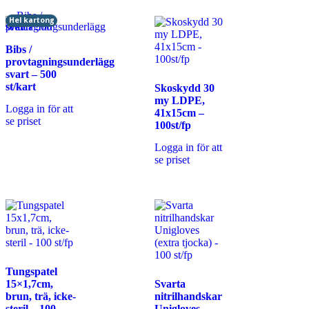
Hel kartong
Bibs /
provtagningsunderlägg
svart – 500
st/kart
Skoskydd 30
my LDPE,
Logga in för att
41x15cm –
se priset
100st/fp
Logga in för att
se priset
Tungspatel
15×1,7cm,
Svarta
brun, trä, icke-
nitrilhandskar
steril – 100
Unigloves