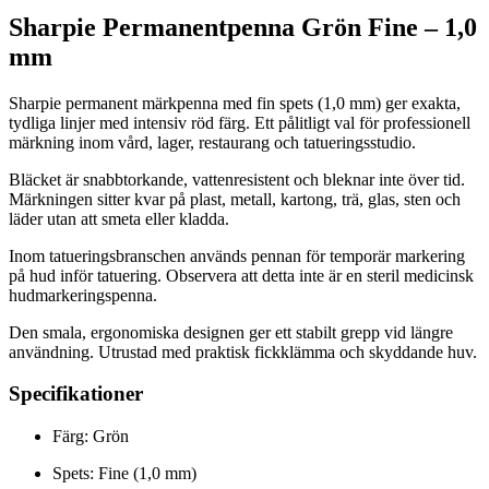
Sharpie Permanentpenna Grön Fine – 1,0
mm
Sharpie permanent märkpenna med fin spets (1,0 mm) ger exakta,
tydliga linjer med intensiv röd färg. Ett pålitligt val för professionell
märkning inom vård, lager, restaurang och tatueringsstudio.
Bläcket är snabbtorkande, vattenresistent och bleknar inte över tid.
Märkningen sitter kvar på plast, metall, kartong, trä, glas, sten och
läder utan att smeta eller kladda.
Inom tatueringsbranschen används pennan för temporär markering
på hud inför tatuering. Observera att detta inte är en steril medicinsk
hudmarkeringspenna.
Den smala, ergonomiska designen ger ett stabilt grepp vid längre
användning. Utrustad med praktisk fickklämma och skyddande huv.
Specifikationer
Färg: Grön
Spets: Fine (1,0 mm)