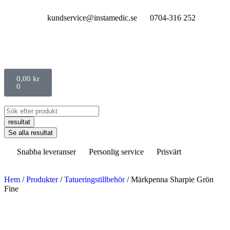
kundservice@instamedic.se
0704-316 252
0,00
kr
0
resultat
Se alla resultat
Snabba leveranser
Personlig service
Prisvärt
Hem
/
Produkter
/
Tatueringstillbehör
/ Märkpenna Sharpie Grön
Fine