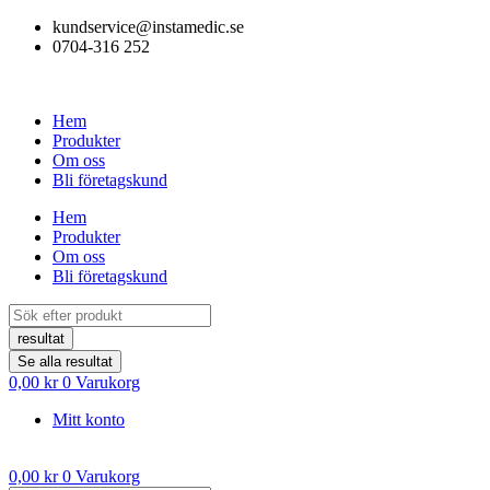
Hoppa
kundservice@instamedic.se
till
0704-316 252
innehåll
Hem
Produkter
Om oss
Bli företagskund
Hem
Produkter
Om oss
Bli företagskund
Search
...
resultat
Se alla resultat
0,00
kr
0
Varukorg
Mitt konto
0,00
kr
0
Varukorg