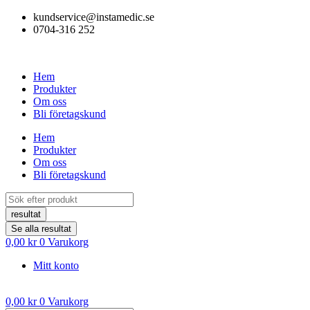
Hoppa
kundservice@instamedic.se
till
0704-316 252
innehåll
Hem
Produkter
Om oss
Bli företagskund
Hem
Produkter
Om oss
Bli företagskund
Search
...
resultat
Se alla resultat
0,00
kr
0
Varukorg
Mitt konto
0,00
kr
0
Varukorg